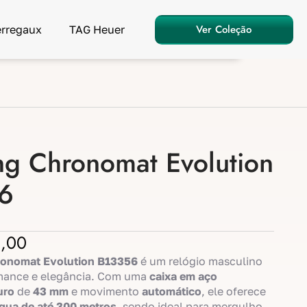
Ver Coleção
erregaux
TAG Heuer
ing Chronomat Evolution
6
,00
hronomat Evolution B13356
é um relógio masculino
rmance e elegância. Com uma
caixa em aço
uro
de
43 mm
e movimento
automático
, ele oferece
água de até 300 metros
, sendo ideal para mergulho.