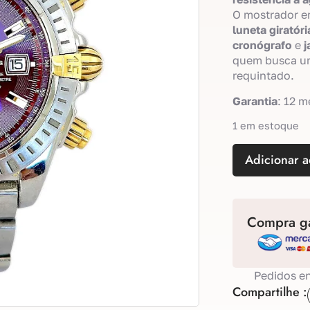
O mostrador 
luneta giratóri
cronógrafo
e
j
quem busca um
requintado.
Garantia
: 12 m
1 em estoque
Adicionar a
Compra ga
Pedidos en
Compartilhe :