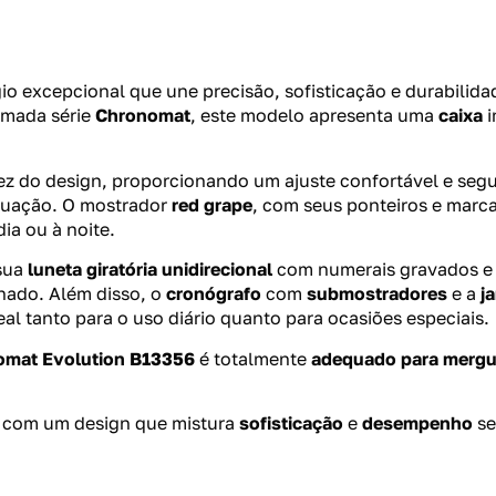
io excepcional que une precisão, sofisticação e durabili
omada série
Chronomat
, este modelo apresenta uma
caixa
i
z do design, proporcionando um ajuste confortável e seg
ituação. O mostrador
red grape
, com seus ponteiros e marc
ia ou à noite.
 sua
luneta giratória unidirecional
com numerais gravados e
nado. Além disso, o
cronógrafo
com
submostradores
e a
j
al tanto para o uso diário quanto para ocasiões especiais.
omat Evolution B13356
é totalmente
adequado para mergu
, com um design que mistura
sofisticação
e
desempenho
se