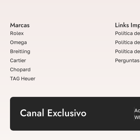
Marcas
Links Im
Rolex
Política d
Omega
Política d
Breitling
Política d
Cartier
Perguntas
Chopard
TAG Heuer
Canal Exclusivo
Ac
W