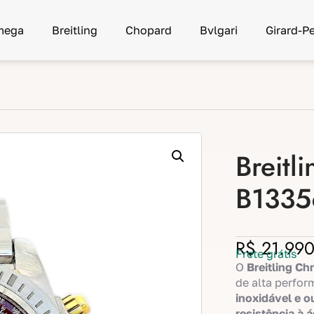
mega
Breitling
Chopard
Bvlgari
Girard-P
Breitl
B1335
R$
21.990
Frete grátis
O
Breitling C
de alta perfo
inoxidável e o
resistência à 