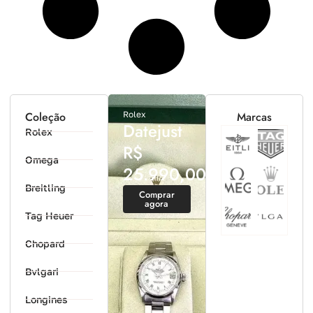
Coleção
Rolex
Marcas
Datejust
Rolex
R$
Omega
25.990,00
Breitling
Comprar
agora
Tag Heuer
Chopard
Bvlgari
Longines