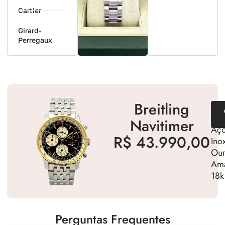
Cartier
Girard-
Perregaux
Breitling
Cal
Per
Navitimer
Aç
R$ 43.990,00
Ino
Ou
Ama
18k
Perguntas Frequentes