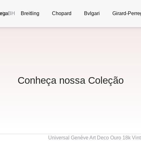
ega
Breitling
Chopard
Bvlgari
Girard-Perr
Conheça nossa Coleção