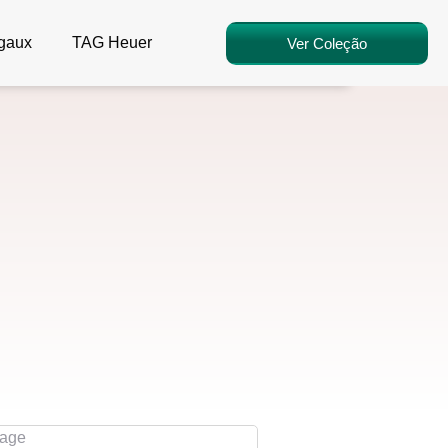
egaux
TAG Heuer
Ver Coleção