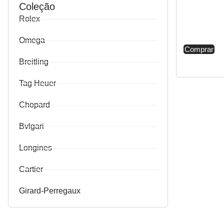
Coleção
Rolex
Omega
Comprar
Breitling
Tag Heuer
Chopard
Bvlgari
Longines
Cartier
Girard-Perregaux
Rolex