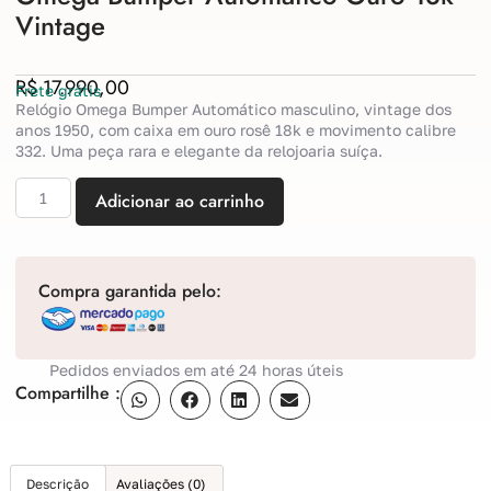
Vintage
R$
17.990,00
Frete grátis
Relógio Omega Bumper Automático masculino, vintage dos
anos 1950, com caixa em ouro rosê 18k e movimento calibre
332. Uma peça rara e elegante da relojoaria suíça.
Adicionar ao carrinho
Compra garantida pelo:
Pedidos enviados em até 24 horas úteis
Compartilhe :
Descrição
Avaliações (0)