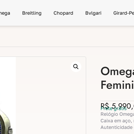
mega
Breitling
Chopard
Bvlgari
Girard-P
Omega
Femin
R$
5.990
Frete grátis
Relógio Omega
Caixa em aço, 
Autenticidade 