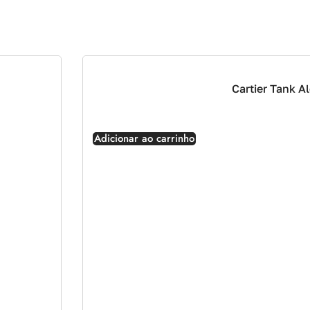
Cartier Tank A
Adicionar ao carrinho