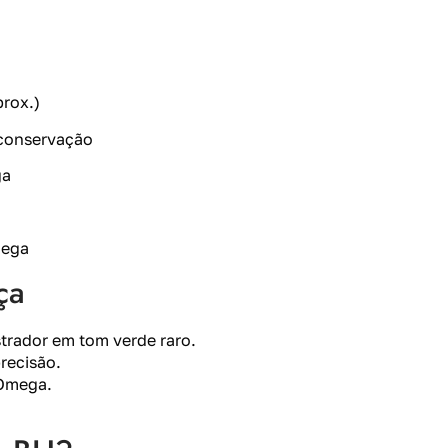
rox.)
 conservação
ga
mega
ça
trador em tom verde raro.
recisão.
 Omega.